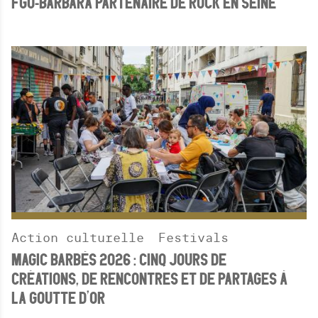
FGO-BARBARA PARTENAIRE DE ROCK EN SEINE
H
E
R
C
H
E
Action culturelle
Festivals
MAGIC BARBÈS 2026 : CINQ JOURS DE
CRÉATIONS, DE RENCONTRES ET DE PARTAGES À
LA GOUTTE D’OR