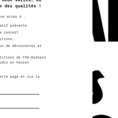
ure des qualités !
nne accès à :
arif prévente
e concert
titions…
us de découvertes et
titions de FGO-Barbara
udio en heures
ette page et via la