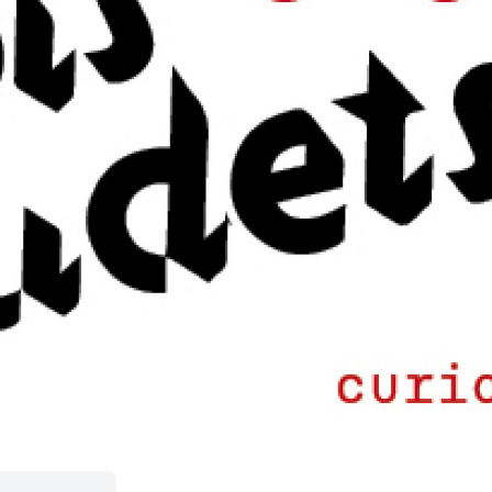
C
H
E