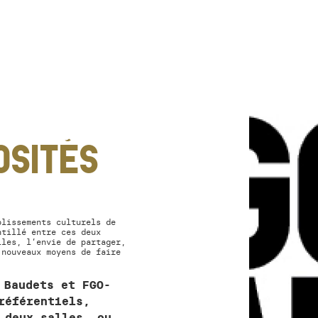
ALLER AU CONTENU PRINCIPAL
OSITÉS
blissements culturels de
ntillé entre ces deux
lles, l’envie de partager,
 nouveaux moyens de faire
 Baudets et FGO-
référentiels,
 deux salles… ou