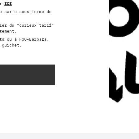
ar
ICI
e carte sous forme de
ier du "curieux tarif"
atement.
ts ou à FGO-Barbara,
 guichet.