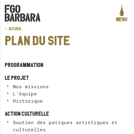
ALLER AU CONTENU PRINCIPAL
MENU
PROGRAMMATION
ACCUEIL
PLAN DU SITE
LE PROJET
ACTION CULTURELLE
CRÉATION ARTISTIQUE
PROGRAMMATION
PRATIQUES ASSOCIATIVES
LE PROJET
STUDIOS
Nos missions
INFOS PRATIQUES
L'équipe
Historique
ACTION CULTURELLE
LA CARTE DES CURIOSITÉS
Soutien des patiques artistiques et
ACTUALITÉS
culturelles