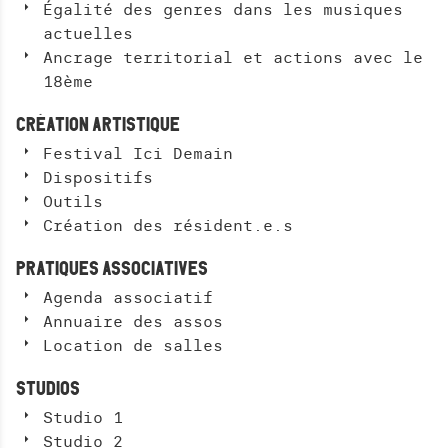
BAR RESTAURATION
Égalité des genres dans les musiques
actuelles
PRIVATISATION
Ancrage territorial et actions avec le
ESPACE PRO
18ème
CRÉATION ARTISTIQUE
R
Festival Ici Demain
Dispositifs
e
L
Outils
c
A
Création des résident.e.s
h
N
e
C
PRATIQUES ASSOCIATIVES
r
E
Agenda associatif
c
R
Annuaire des assos
h
L
Location de salles
A
e
R
STUDIOS
r
E
Studio 1
C
Studio 2