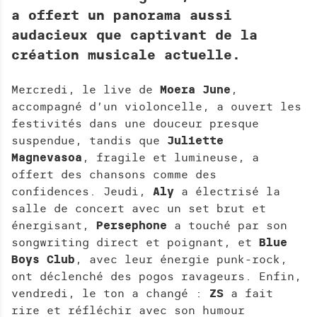
H
a offert un panorama aussi
E
audacieux que captivant de la
R
création musicale actuelle.
C
H
E
Mercredi, le live de
Moera June
,
accompagné d’un violoncelle, a ouvert les
festivités dans une douceur presque
suspendue, tandis que
Juliette
Magnevasoa
, fragile et lumineuse, a
offert des chansons comme des
confidences. Jeudi,
Aly
a électrisé la
salle de concert avec un set brut et
énergisant,
Persephone
a touché par son
songwriting direct et poignant, et
Blue
Boys Club
, avec leur énergie punk-rock,
ont déclenché des pogos ravageurs. Enfin,
vendredi, le ton a changé :
ZS
a fait
rire et réfléchir avec son humour