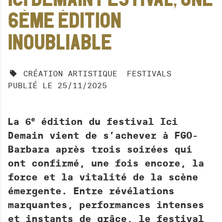
BAR RESTAURATION
6ÈME ÉDITION
PRIVATISATION
INOUBLIABLE
ESPACE PRO
CRÉATION ARTISTIQUE
FESTIVALS
R
PUBLIÉ LE 25/11/2025
e
L
c
A
h
N
La 6ᵉ édition du festival Ici
e
C
Demain vient de s’achever à FGO-
r
E
Barbara après trois soirées qui
c
R
ont confirmé, une fois encore, la
h
L
force et la vitalité de la scène
A
e
R
émergente. Entre révélations
r
E
marquantes, performances intenses
C
et instants de grâce, le festival