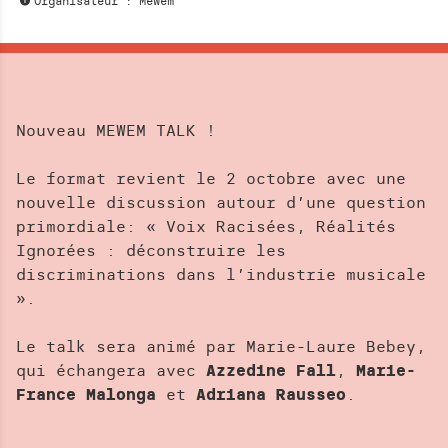
Organisateur : Mewem
H
E
R
C
H
E
Nouveau MEWEM TALK !
Le format revient le 2 octobre avec une
nouvelle discussion autour d’une question
primordiale: « Voix Racisées, Réalités
Ignorées : déconstruire les
discriminations dans l’industrie musicale
».
Le talk sera animé par Marie-Laure Bebey,
qui échangera avec
Azzedine Fall
,
Marie-
France Malonga
et
Adriana Rausseo
.