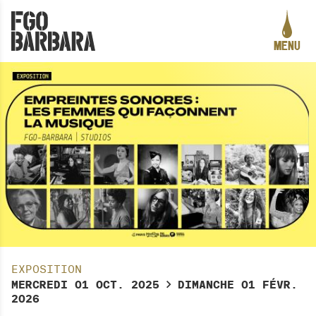
ALLER AU CONTENU PRINCIPAL
MENU
PROGRAMMATION
LE PROJET
ACTION CULTURELLE
CRÉATION ARTISTIQUE
PRATIQUES ASSOCIATIVES
STUDIOS
INFOS PRATIQUES
EXPOSITION
LA CARTE DES CURIOSITÉS
MERCREDI
01
OCT.
2025
DIMANCHE
01
FÉVR.
ACTUALITÉS
2026