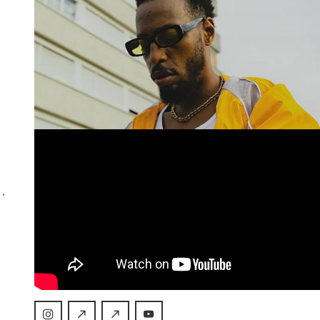
e
,
r
e
e
t,