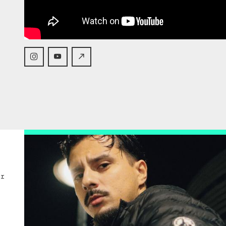
s
à
ar