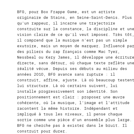
BFG, pour Box Frappe Game, est un artiste
originaire de Stains, en Seine-Saint-Denis. Plus
qu'un rappeur, il incarne une trajectoire
construite sur la constance, la discipline et un
vision claire de ce qu'il veut imposer. Très tôt
il comprend que la musique n'est pas un simple
exutoire, mais un moyen de marquer. Influencé pa
des piliers du rap français comme Mac Tyer,
Nessbeal ou Kery James, il développe une écritur
directe, sans détour, où chaque texte reflète un
réalité vécue. Depuis ses débuts au milieu des
années 2010, BFG avance sans rupture : il
construit, affine, ajuste. Là où beaucoup testen
lui structure. Là où certains suivent, lui
installe progressivement son identité. Son
positionnement est clair : proposer une œuvre
cohérente, où la musique, l'image et l'attitude
racontent la même histoire. Indépendant et
impliqué à tous les niveaux, il pense chaque
sortie comme une pièce d'un ensemble plus large.
BFG ne cherche pas à exister dans le bruit. Il
construit pour durer.