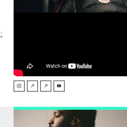
,
r
a
n,
en