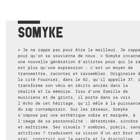
SOMYKE
« Je ne rappe pas pour être le meilleur. Je rapp
pour qu'on se souvienne de nous. » Somyke incarn
une nouvelle génération d'artistes pour qui le r
est plus qu'une expression : c'est un moyen de
transmettre, raconter et rassembler. Originaire 
la cité Fournier, dans le 92, qu'il appelle 3T, 
transforme son vécu en récits ancrés dans la
réalité et la mémoire. Issu d'une famille de
musiciens et de griots, il porte dans sa voix
l'écho de cet héritage, qu'il mêle à la puissanc
du rap contemporain. Sur les réseaux, Somyke
s'impose par une esthétique sobre et marquée, à
l'image de sa personnalité : déterminée, sincère
et maîtrisée. Ses visuels ? sombres, précis, san
artifices ? traduisent sa vision d'un art brut e
vrai, construit sur la parole et la discipline.