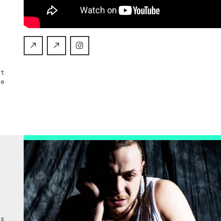
e
C
H
E
l
a
et
de
é
e
es