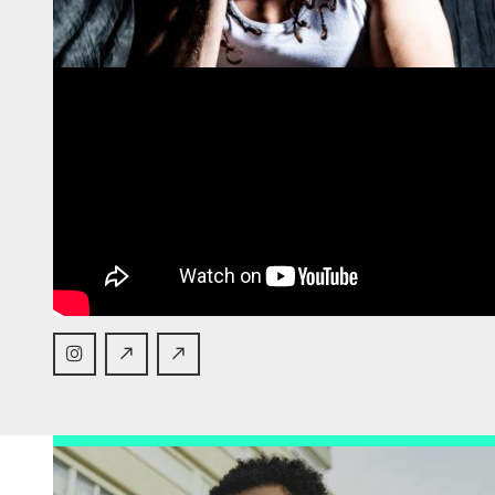
,
t
e
.