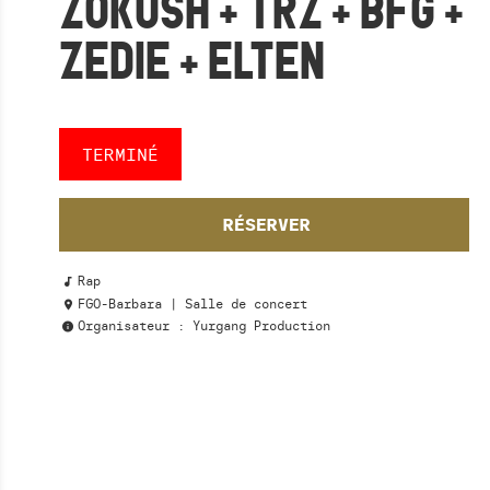
ZOKUSH + TRZ + BFG +
ZEDIE + ELTEN
TERMINÉ
RÉSERVER
Rap
FGO-Barbara | Salle de concert
Organisateur : Yurgang Production