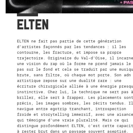
ELTEN
ELTEN ne fait pas partie de cette génération
d'artistes façonnés par les tendances : il les
contourne, les fracture, et impose sa propre
trajectoire. Originaire du Val-d'Oise, il incarn
une vision du rap où la forme ne prend jamais le
pas sur le fond et cela se traduit par une musiq
brute, sans filtre, où chaque mot porte. Son adn
artistique repose sur une dualité rare : une
écriture chirurgicale alliée à une énergie presq
instinctive. Chez lui, la technique ne sert pas 
briller, elle sert à frapper. Les placements son
précis, les images sombres, les récits tendus. I
navigue entre egotrip tranchant, introspection
froide et storytelling immersif, avec une aisanc
qui témoigne d'une vraie pluralité. Mais ce qui
distingue profondément ELTEN, c'est cette capaci
à rester brut dans un paysage souvent aseptisé.