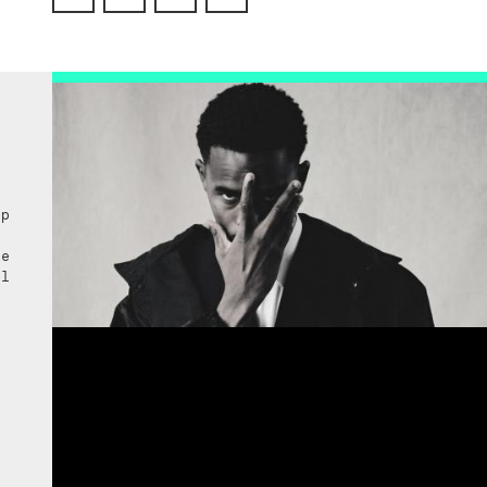
e
e
ap
de
il
e
s
t