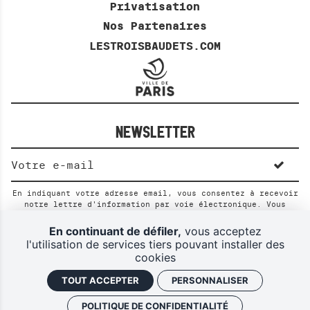
H
Privatisation
E
Nos Partenaires
R
LESTROISBAUDETS.COM
C
H
E
NEWSLETTER
En indiquant votre adresse email, vous consentez à recevoir
notre lettre d'information par voie électronique. Vous
pouvez vous désinscrire à tout moment via les liens de
désinscription ou en nous contactant. Pour en savoir plus,
En continuant de défiler,
vous acceptez
consultez notre
Politique de confidentialité
.
l'utilisation de services tiers pouvant installer des
cookies
Politique de confidentialité
Plan du site
TOUT ACCEPTER
PERSONNALISER
Mentions légales
POLITIQUE DE CONFIDENTIALITÉ