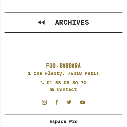
BAR RESTAURATION
PRIVATISATION
ESPACE PRO
ARCHIVES
R
e
L
c
A
FGO - BARBARA
h
N
e
1 rue Fleury,
75018 Paris
C
r
E
01 53 09 30 70
c
R
Contact
h
L
A
e
R
r
E
Espace Pro
C