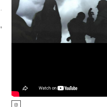
n,
es
e