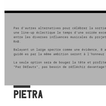
Pas d'autres alternatives pour célébrer la sorti
une line-up éclectique le temps d'une soirée exc
entre les diverses influences musicales du proje
RnB.
Balayant un large spectre comme une évidence, 8 
guidé·es par la même ambition seront à l'honneur
La seule option sera de bouger la tête et profit
"Par Défauts", pas besoin de réfléchir davantage
PIETRA