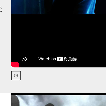
as
st