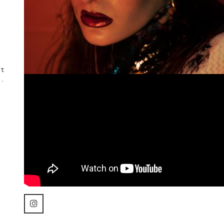
e
C
H
E
nt
a.