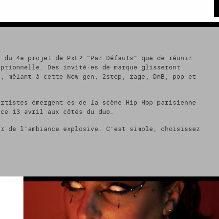
ACTUALITÉS
BAR RESTAURATION
PRIVATISATION
ESPACE PRO
e du 4e projet de PxL³ "Par Défauts" que de réunir
eptionnelle. Des invité·es de marque glisseront
t, mêlant à cette New gen, 2step, rage, DnB, pop et
R
e
L
c
artistes émergent·es de la scène Hip Hop parisienne
A
 ce 13 avril aux côtés du duo.
h
N
e
C
er de l'ambiance explosive. C'est simple, choisissez
r
E
!
R
c
L
h
A
e
R
r
E
C
H
E
R