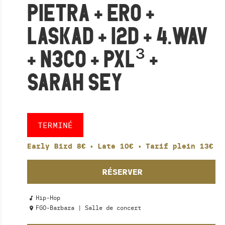
PIETRA + ERO +
LASKAD + I2D + 4.WAV
+ N3CO + PXL³ +
SARAH SEY
TERMINÉ
Early Bird 8€
•
Late 10€
•
Tarif plein 13€
RÉSERVER
Hip-Hop
FGO-Barbara | Salle de concert