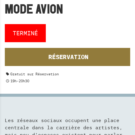
BAR RESTAURATION
MODE AVION
PRIVATISATION
ESPACE PRO
TERMINÉ
R
e
RÉSERVATION
L
c
A
h
N
Gratuit sur Réservation
e
C
19h-20h30
r
E
c
R
h
L
A
e
R
r
Les réseaux sociaux occupent une place
E
centrale dans la carrière des artistes,
C
mais peu d’espaces existent pour parler