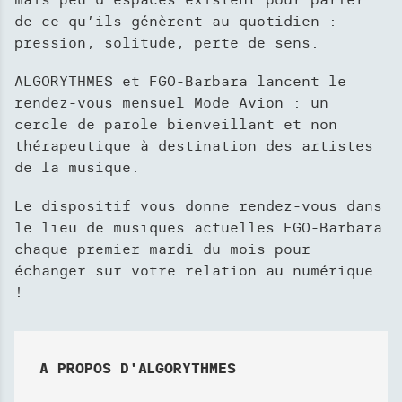
H
de ce qu’ils génèrent au quotidien :
E
pression, solitude, perte de sens.
R
C
ALGORYTHMES et FGO-Barbara lancent le
H
rendez-vous mensuel Mode Avion : un
E
cercle de parole bienveillant et non
thérapeutique à destination des artistes
de la musique.
Le dispositif vous donne rendez-vous dans
le lieu de musiques actuelles FGO-Barbara
chaque premier mardi du mois pour
échanger sur votre relation au numérique
!
A PROPOS D'ALGORYTHMES