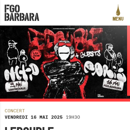
ALLER AU CONTENU PRINCIPAL
MENU
PROGRAMMATION
LE PROJET
ACTION CULTURELLE
CRÉATION ARTISTIQUE
PRATIQUES ASSOCIATIVES
STUDIOS
INFOS PRATIQUES
CONCERT
LA CARTE DES CURIOSITÉS
VENDREDI
16
MAI
2025
19H30
ACTUALITÉS