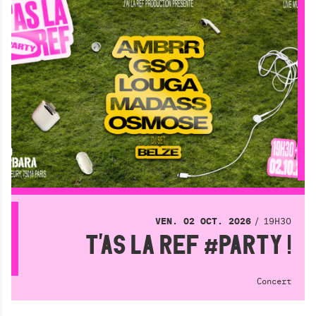
19H30
VEN.
02
OCT.
2026
T'AS LA REF #PARTY !
Concert