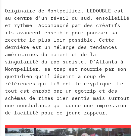
H
E
Originaire de Montpellier, LEDOUBLE est
R
au centre d'un réveil du sud, ensolleillé
C
et rythmé. Accompagné par des créatifs
H
ils avancent ensemble pour pousser sa
E
recette le plus loin possible. Cette
dernière est un mélange des tendances
américaines du moment et de la
singularité du rap sudiste. D'Atlanta à
Montpellier, sa trap est nourrie par son
quotidien qu'il dépeint à coup de
références qui frôlent le cryptique. Le
tout est enrobé par un egotrip et des
schémas de rimes bien sentis mais surtout
une nonchalance qui donne une impression
de facilité pour ce jeune rappeur.