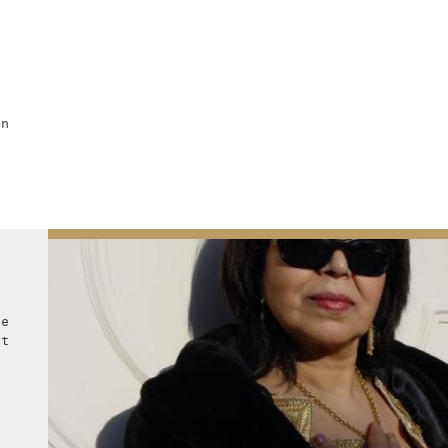
C
H
E
n
un
se
et
e