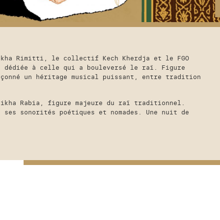
ACTUALITÉS
BAR RESTAURATION
PRIVATISATION
ESPACE PRO
ikha Rimitti, le collectif Kech Kherdja et le FGO
e dédiée à celle qui a bouleversé le raï. Figure
açonné un héritage musical puissant, entre tradition
R
e
L
c
eikha Rabia, figure majeure du raï traditionnel.
A
c ses sonorités poétiques et nomades. Une nuit de
h
N
.
e
C
r
E
R
c
L
h
A
e
R
r
E
C
H
E
R