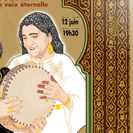
MENU
PROGRAMMATION
LE PROJET
ACTION CULTURELLE
CRÉATION ARTISTIQUE
PRATIQUES ASSOCIATIVES
STUDIOS
INFOS PRATIQUES
LA CARTE DES CURIOSITÉS