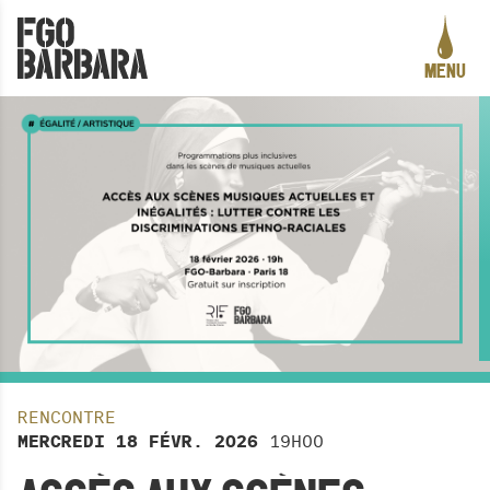
ALLER AU CONTENU PRINCIPAL
MENU
PROGRAMMATION
LE PROJET
ACTION CULTURELLE
CRÉATION ARTISTIQUE
PRATIQUES ASSOCIATIVES
STUDIOS
INFOS PRATIQUES
RENCONTRE
LA CARTE DES CURIOSITÉS
MERCREDI
18
FÉVR.
2026
19H00
ACTUALITÉS