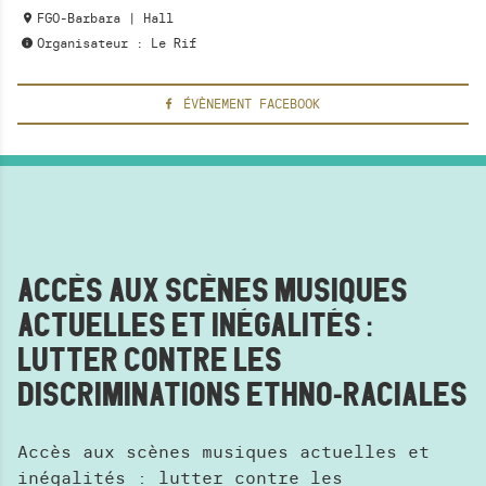
H
FGO-Barbara | Hall
E
Organisateur : Le Rif
R
C
ÉVÈNEMENT FACEBOOK
H
E
ACCÈS AUX SCÈNES MUSIQUES
ACTUELLES ET INÉGALITÉS :
LUTTER CONTRE LES
DISCRIMINATIONS ETHNO-RACIALES
Accès aux scènes musiques actuelles et
inégalités : lutter contre les