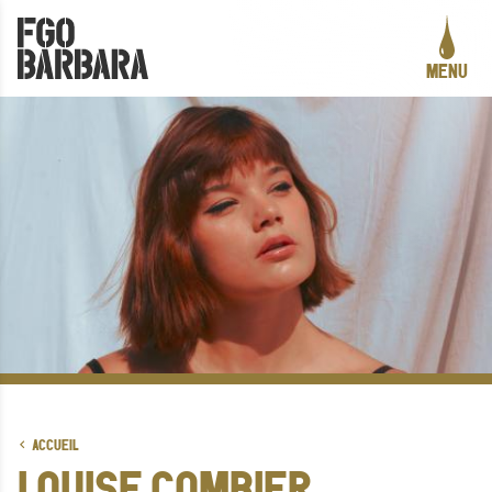
ALLER AU CONTENU PRINCIPAL
MENU
PROGRAMMATION
LE PROJET
ACTION CULTURELLE
CRÉATION ARTISTIQUE
PRATIQUES ASSOCIATIVES
STUDIOS
INFOS PRATIQUES
LA CARTE DES CURIOSITÉS
ACCUEIL
ACTUALITÉS
LOUISE COMBIER,