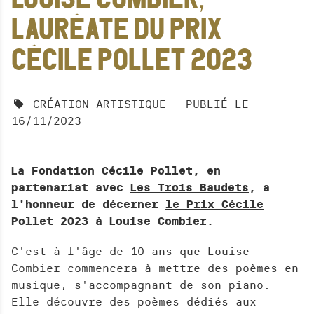
BAR RESTAURATION
LAURÉATE DU PRIX
PRIVATISATION
CÉCILE POLLET 2023
ESPACE PRO
CRÉATION ARTISTIQUE
PUBLIÉ LE
R
16/11/2023
e
L
c
A
h
N
La Fondation Cécile Pollet, en
e
C
partenariat avec
Les Trois Baudets
, a
r
E
l'honneur de décerner
le Prix Cécile
c
R
Pollet 2023
à
Louise Combier
.
h
L
A
C'est à l'âge de 10 ans que Louise
e
R
Combier commencera à mettre des poèmes en
r
E
musique, s'accompagnant de son piano.
C
Elle découvre des poèmes dédiés aux