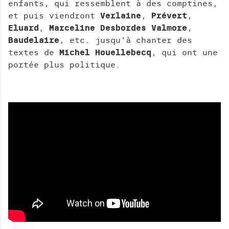
H
enfants, qui ressemblent à des comptines,
E
et puis viendront
Verlaine
,
Prévert
,
R
Eluard
,
Marceline
Desbordes
Valmore
,
C
Baudelaire
, etc. jusqu'à chanter des
H
textes de
Michel
Houellebecq
, qui ont une
E
portée plus politique.